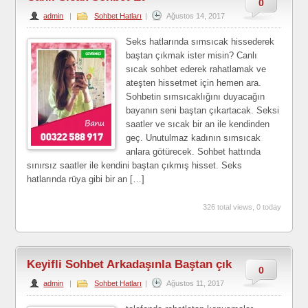
0
admin
|
Sohbet Hatları
|
Ağustos 14, 2017
Seks hatlarında sımsıcak hissederek
baştan çıkmak ister misin? Canlı
sıcak sohbet ederek rahatlamak ve
ateşten hissetmet için hemen ara.
Sohbetin sımsıcaklığını duyacağın
bayanın seni baştan çıkartacak. Seksi
saatler ve sıcak bir an ile kendinden
geç. Unutulmaz kadının sımsıcak
anlara götürecek. Sohbet hattında
sınırsız saatler ile kendini baştan çıkmış hisset. Seks
hatlarında rüya gibi bir an […]
326 total views, 0 today
Keyifli Sohbet Arkadaşınla Baştan çık
0
admin
|
Sohbet Hatları
|
Ağustos 11, 2017