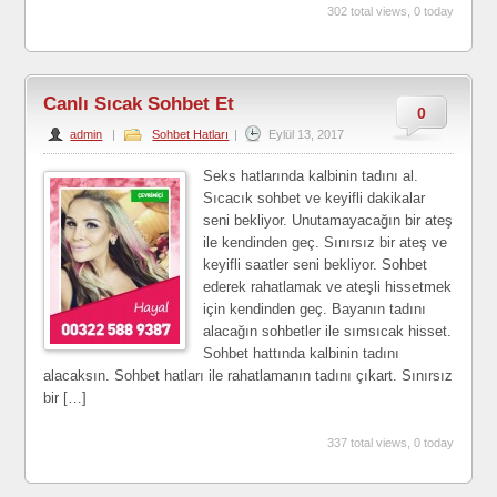
302 total views, 0 today
Canlı Sıcak Sohbet Et
0
admin
|
Sohbet Hatları
|
Eylül 13, 2017
Seks hatlarında kalbinin tadını al.
Sıcacık sohbet ve keyifli dakikalar
seni bekliyor. Unutamayacağın bir ateş
ile kendinden geç. Sınırsız bir ateş ve
keyifli saatler seni bekliyor. Sohbet
ederek rahatlamak ve ateşli hissetmek
için kendinden geç. Bayanın tadını
alacağın sohbetler ile sımsıcak hisset.
Sohbet hattında kalbinin tadını
alacaksın. Sohbet hatları ile rahatlamanın tadını çıkart. Sınırsız
bir […]
337 total views, 0 today