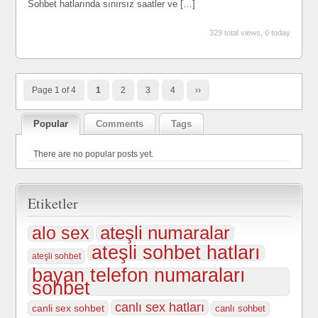
Sohbet hatlarında sınırsız saatler ve […]
329 total views, 0 today
Page 1 of 4
1
2
3
4
››
Popular
Comments
Tags
There are no popular posts yet.
Etiketler
ateşli numaralar
alo sex
ateşli sohbet hatları
ateşli sohbet
bayan telefon numaraları
sohbet
canlı sex hatları
canli sex sohbet
canlı sohbet