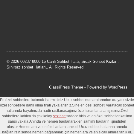
© 2026 00237 8000 15 Canlı Sohbet Hattı, Sıcak Sohbet Kızları,
Sınırsız sohbet Hatları,. All Rights Reserved.
ClassiPress Theme
- Powered by
WordPress
En özel sohbetlere katımak istermisiniz.Ucuz sohbet numaralarından arayark sizde
özel sohbetlere dahil olma fıratı yakalarısnız.Sine en özel sohbeti yaratacak sohbet
hatlarında hayatınızda nadir rastlanacağınız özel isnanlarla tanışırsınız.Özel
sohbetlere katılım da çok kolay
sex hattı
sadece tıkla ve en özel sohbetler katılma
şansı yakala.Anında ve hemen bağlanarak en samimi bağlarını şimdiden
oluştur.Hemen ara ve en özel anlara tanık ol.Ucuz sohbet hatlarına anında
bağlanırsın sende hemen bağlanmak için hemen ara ve en sıcak anlara tanık ol.