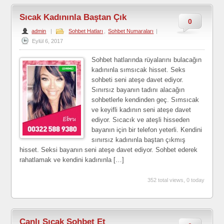
Sıcak Kadınınla Baştan Çık
0
admin
|
Sohbet Hatları
,
Sohbet Numaraları
|
Eylül 6, 2017
Sohbet hatlarında rüyalarını bulacağın
kadınınla sımsıcak hisset. Seks
sohbeti seni ateşe davet ediyor.
Sınırsız bayanın tadını alacağın
sohbetlerle kendinden geç. Sımsıcak
ve keyifli kadının seni ateşe davet
ediyor. Sıcacık ve ateşli hisseden
bayanın için bir telefon yeterli. Kendini
sınırsız kadınınla baştan çıkmış
hisset. Seksi bayanın seni ateşe davet ediyor. Sohbet ederek
rahatlamak ve kendini kadınınla […]
352 total views, 0 today
Canlı Sıcak Sohbet Et