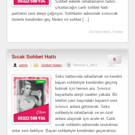
Sohbet ederek rahatlamanın tadını
çıkartacağın canlı sohbet hattı
partnerin seni ateşe çağırıyor. Sohhbetin adresinde sımsıcak
hislerle kendinden geç Neden mi sohbet […]
310 total views, 0 today
Sıcak Sohbet Hattı
0
admin
|
Sohbet Hatları
|
Temmuz 1, 2017
Seks hatlarında rahatlamak ve kendini
bayan sohbetiyle kendinden geçmiş
bulmak için hemen ara. Sınırsız
bayanlarla ateşli saatleri yakala. Bir
telefon yanı başındaki bayanın seni
sınırsız anlara götürecek. Seks
sohbetiyle rahatlamak ve en özel
anlara ulaşmak için acele et. Canlı
sıcak sohbetin adresinde unutulmaz
anlar seni bekliyor. Bayan sohbetiyle kendinden geçeceksin.