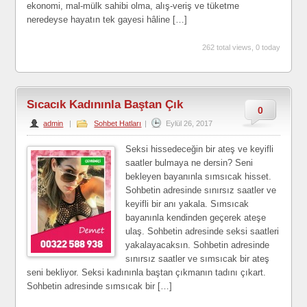
ekonomi, mal-mülk sahibi olma, alış-veriş ve tüketme
neredeyse hayatın tek gayesi hâline […]
262 total views, 0 today
Sıcacık Kadınınla Baştan Çık
0
admin
|
Sohbet Hatları
|
Eylül 26, 2017
Seksi hissedeceğin bir ateş ve keyifli
saatler bulmaya ne dersin? Seni
bekleyen bayanınla sımsıcak hisset.
Sohbetin adresinde sınırsız saatler ve
keyifli bir anı yakala. Sımsıcak
bayanınla kendinden geçerek ateşe
ulaş. Sohbetin adresinde seksi saatleri
yakalayacaksın. Sohbetin adresinde
sınırsız saatler ve sımsıcak bir ateş
seni bekliyor. Seksi kadınınla baştan çıkmanın tadını çıkart.
Sohbetin adresinde sımsıcak bir […]