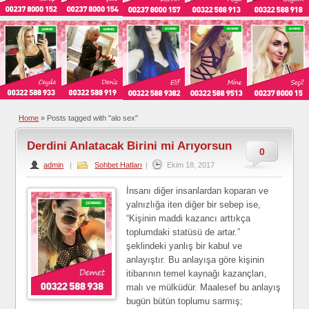
Home
»
Posts tagged with "alo sex"
Derdini Anlatacak Birini mi Arıyorsun
0
admin
|
Sohbet Hatları
|
Ekim 18, 2017
İnsanı diğer insanlardan koparan ve
yalnızlığa iten diğer bir sebep ise,
“Kişinin maddi kazancı arttıkça
toplumdaki statüsü de artar.”
şeklindeki yanlış bir kabul ve
anlayıştır. Bu anlayışa göre kişinin
itibarının temel kaynağı kazançları,
malı ve mülküdür. Maalesef bu anlayış
bugün bütün toplumu sarmış;