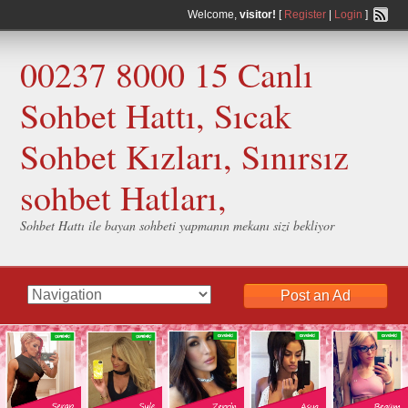
Welcome,
visitor!
[
Register
|
Login
]
00237 8000 15 Canlı
Sohbet Hattı, Sıcak
Sohbet Kızları, Sınırsız
sohbet Hatları,
Sohbet Hattı ile bayan sohbeti yapmanın mekanı sizi bekliyor
Post an Ad