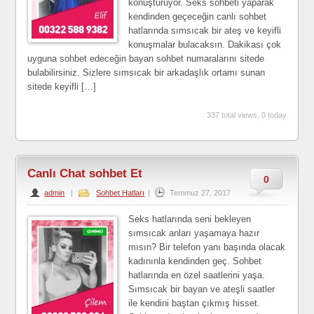
konuşturuyor. Seks sohbeti yaparak
kendinden geçeceğin canlı sohbet
hatlarında sımsıcak bir ateş ve keyifli
konuşmalar bulacaksın. Dakikası çok
uyguna sohbet edeceğin bayan sohbet numaralarını sitede
bulabilirsiniz. Sizlere sımsıcak bir arkadaşlık ortamı sunan
sitede keyifli […]
337 total views, 0 today
Canlı Chat sohbet Et
0
admin
|
Sohbet Hatları
|
Temmuz 27, 2017
Seks hatlarında seni bekleyen
sımsıcak anları yaşamaya hazır
mısın? Bir telefon yanı başında olacak
kadınınla kendinden geç. Sohbet
hatlarında en özel saatlerini yaşa.
Sımsıcak bir bayan ve ateşli saatler
ile kendini baştan çıkmış hisset.