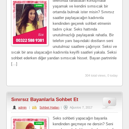
telefonda rahatlatan konuşmalar
yaşamak ve kendini sımsıcak bir
ortamda bulmak ister misin? Sınırsız
saatler paylaşacağın kadınınla
kendinden geçerek sohbet etmenin
tadını çıkar. Seks hattında
unutulmazlığı paylaşarak rahatla. Bir
telefon yanı başındaki dostların seni
unutulmaz saatlere çağırıyor. Seksi ve
sıcak bir ana ulaşacağın kadınınla keyifli saatleri yakala. Seksi
sohbet ederken diğer yandan sımsıcak hisset. Bayan partnrinle
[…]
304 total views, 0 today
Sınırsız Bayanlarla Sohbet Et
0
admin
|
Sohbet Hatları
|
Ağustos 7, 2017
Seks sohbeti yapacağın bayanla
kendinden geçmeye ne dersin? Seni