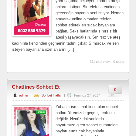
yanı başında bekleyen kadının ateşli
anlarını istiyor. Bir telefon kendinden
geçeceğin bayanın seni istiyor. Hemen
arayarak online olmadan telefon
sohbet ederek en sıcak bayanlara
bağlan. Seks hatlarında sınırsız bir
ateşi yaşayacaksın. Sınırsız ve ateşli
kadınınla kendinden geçmenin tadını çıkar. Sımsıcak ve seni
isteyen bayanlarla özel anlarını […]
311 total views, 0 today
Chatlines Sohbet Et
0
admin
|
Sohbet Hatları
|
Temmuz 27, 2017
Yabancı ismi chat lines olan sohbet
hatları ülkemizde geçmişi çok eski
değildir. Henüz doksanlarda
hayatımıza giren sohbet numaraları
bayları sımsıcak bayanlarla