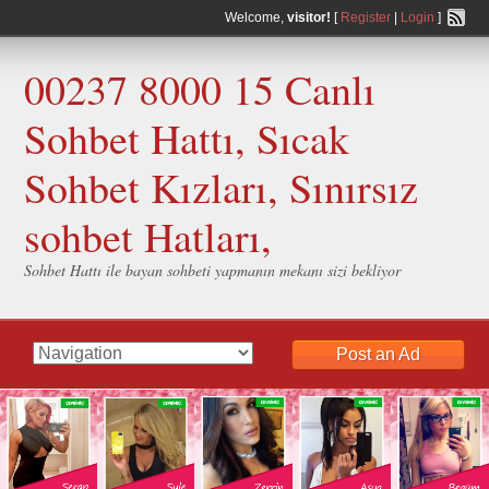
Welcome,
visitor!
[
Register
|
Login
]
00237 8000 15 Canlı
Sohbet Hattı, Sıcak
Sohbet Kızları, Sınırsız
sohbet Hatları,
Sohbet Hattı ile bayan sohbeti yapmanın mekanı sizi bekliyor
Post an Ad