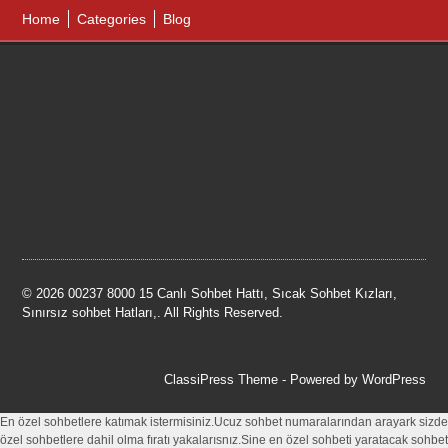
Home
Categories
Blog
© 2026 00237 8000 15 Canlı Sohbet Hattı, Sıcak Sohbet Kızları,
Sınırsız sohbet Hatları,. All Rights Reserved.
ClassiPress Theme
- Powered by
WordPress
En özel sohbetlere katımak istermisiniz.Ucuz sohbet numaralarından arayark sizde
özel sohbetlere dahil olma fıratı yakalarısnız.Sine en özel sohbeti yaratacak sohbet