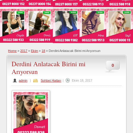
Home
»
2017
»
Ekim
»
18
»
Derdini Anlatacak Birini mi Arıyorsun
Derdini Anlatacak Birini mi
0
Arıyorsun
admin
|
Sohbet Hatları
|
Ekim 18, 2017