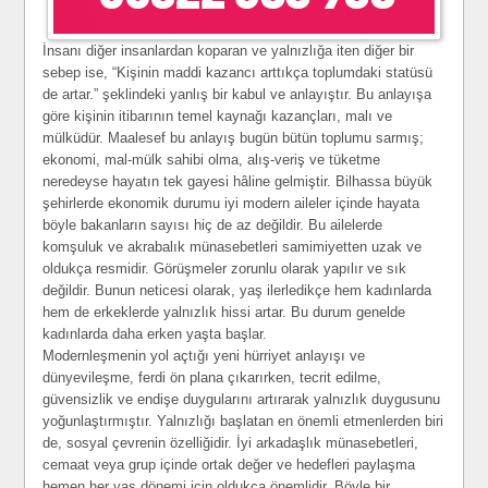
İnsanı diğer insanlardan koparan ve yalnızlığa iten diğer bir
sebep ise, “Kişinin maddi kazancı arttıkça toplumdaki statüsü
de artar.” şeklindeki yanlış bir kabul ve anlayıştır. Bu anlayışa
göre kişinin itibarının temel kaynağı kazançları, malı ve
mülküdür. Maalesef bu anlayış bugün bütün toplumu sarmış;
ekonomi, mal-mülk sahibi olma, alış-veriş ve tüketme
neredeyse hayatın tek gayesi hâline gelmiştir. Bilhassa büyük
şehirlerde ekonomik durumu iyi modern aileler içinde hayata
böyle bakanların sayısı hiç de az değildir. Bu ailelerde
komşuluk ve akrabalık münasebetleri samimiyetten uzak ve
oldukça resmidir. Görüşmeler zorunlu olarak yapılır ve sık
değildir. Bunun neticesi olarak, yaş ilerledikçe hem kadınlarda
hem de erkeklerde yalnızlık hissi artar. Bu durum genelde
kadınlarda daha erken yaşta başlar.
Modernleşmenin yol açtığı yeni hürriyet anlayışı ve
dünyevileşme, ferdi ön plana çıkarırken, tecrit edilme,
güvensizlik ve endişe duygularını artırarak yalnızlık duygusunu
yoğunlaştırmıştır. Yalnızlığı başlatan en önemli etmenlerden biri
de, sosyal çevrenin özelliğidir. İyi arkadaşlık münasebetleri,
cemaat veya grup içinde ortak değer ve hedefleri paylaşma
hemen her yaş dönemi için oldukça önemlidir. Böyle bir