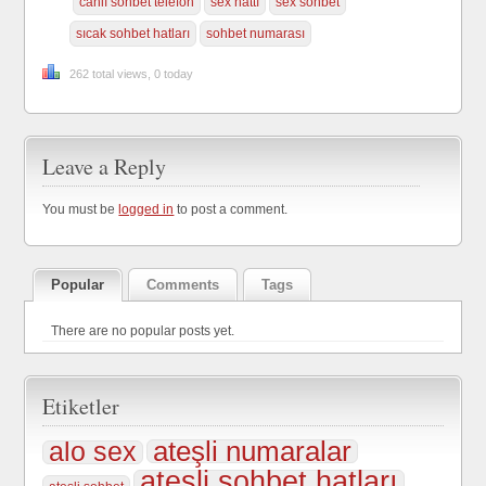
canlı sohbet telefon
sex hattı
sex sohbet
sıcak sohbet hatları
sohbet numarası
262 total views, 0 today
Leave a Reply
You must be
logged in
to post a comment.
Popular
Comments
Tags
There are no popular posts yet.
Etiketler
ateşli numaralar
alo sex
ateşli sohbet hatları