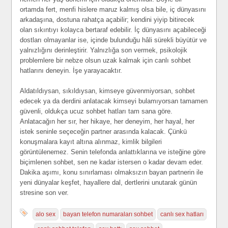
ortamda fert, menfi hislere maruz kalmış olsa bile, iç dünyasını
arkadaşına, dostuna rahatça açabilir; kendini yiyip bitirecek
olan sıkıntıyı kolayca bertaraf edebilir. İç dünyasını açabileceği
dostları olmayanlar ise, içinde bulunduğu hâli sürekli büyütür ve
yalnızlığını derinleştirir. Yalnızlığa son vermek, psikolojik
problemlere bir nebze olsun uzak kalmak için canlı sohbet
hatlarını deneyin. İşe yarayacaktır.
Aldatıldıysan, sıkıldıysan, kimseye güvenmiyorsan, sohbet
edecek ya da derdini anlatacak kimseyi bulamıyorsan tamamen
güvenli, oldukça ucuz sohbet hatları tam sana göre.
Anlatacağın her sır, her hikaye, her deneyim, her hayal, her
istek seninle seçeceğin partner arasında kalacak. Çünkü
konuşmalara kayıt altına alınmaz, kimlik bilgileri
görüntülenemez. Senin telefonda anlattıklarına ve isteğine göre
biçimlenen sohbet, sen ne kadar istersen o kadar devam eder.
Dakika aşımı, konu sınırlaması olmaksızın bayan partnerin ile
yeni dünyalar keşfet, hayallere dal, dertlerini unutarak günün
stresine son ver.
alo sex
bayan telefon numaraları sohbet
canlı sex hatları