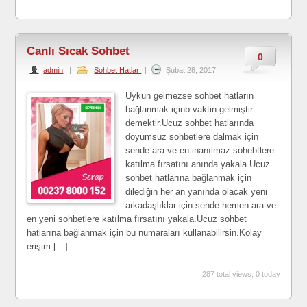
Canlı Sıcak Sohbet
0
admin
|
Sohbet Hatları
|
Şubat 28, 2017
Uykun gelmezse sohbet hatların
bağlanmak içinb vaktin gelmiştir
demektir.Ucuz sohbet hatlarında
doyumsuz sohbetlere dalmak için
sende ara ve en inanılmaz sohebtlere
katılma fırsatını anında yakala.Ucuz
sohbet hatlarına bağlanmak için
dilediğin her an yanında olacak yeni
arkadaşlıklar için sende hemen ara ve
en yeni sohbetlere katılma fırsatını yakala.Ucuz sohbet
hatlarına bağlanmak için bu numaraları kullanabilirsin.Kolay
erişim […]
287 total views, 0 today