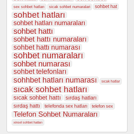
sohbet hat
sex sohbet hatları
sicak sohbet numaralari
sohbet hatları
sohbet hatları numaraları
sohbet hattı
sohbet hattı numaraları
sohbet hattı numarası
sohbet numaraları
sohbet numarası
sohbet telefonları
sohhbet hatları numarası
sıcak hatlar
sıcak sohbet hatları
sıcak sohbet hattı
sırdaş hatları
sırdaş hattı
telefonda sex hatları
telefon sex
Telefon Sohbet Numaraları
xinsel sohbet hatları