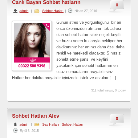
Canlı Bayan Sohbet hatların
0
admin
|
Sohbet Hatları
|
Nisan 27, 2016
Günün stres ve yorgunluğunu bir an
önce üzerinizden atmanın tek adresi
olan sohebt hataır sileir neşeli keyifli
ve huzru veren kızlarıyla bekliyor her
dakikanınız her anınzı daha özel daha
renkli ve hareketli olacaktır. Sınırsız
sohebt etme şansı ve keyfini
yakalamk için sohebt hatlaırnın en
ucuz numaralarını arayabilirsinz.
Hatlaır her dakika arayabilir içinizdeki istek ve arzulaır […]
311 total views, 0 today
Sohbet Hatları Alev
0
admin
|
Sex Hatları
,
Sohbet Hatları
|
Eylül 3, 2015