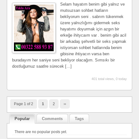
Selam hayatım benim gibi yalnız ve
mutsuzsan sohbet hatların
bekliyorum seni . sabrım tükenmek
üzere yalnızlığımı gidermek seks
hayatımı doyurmak için azgın bir
erkeğe ihitycaım var . benim gibi acil
bir arkadaş şehvetli bir seks yapmak
istiyorsan sohbet hatlarında benim
gibisine ihtiyacın varsa ben
buradayım her saniye seni bekliyor olacağım. Sımsıkı bir
dostluğumuz saatlre sürecek […]
401 total views, 0 today
Page 1 of 2
1
2
››
Popular
Comments
Tags
There are no popular posts yet.