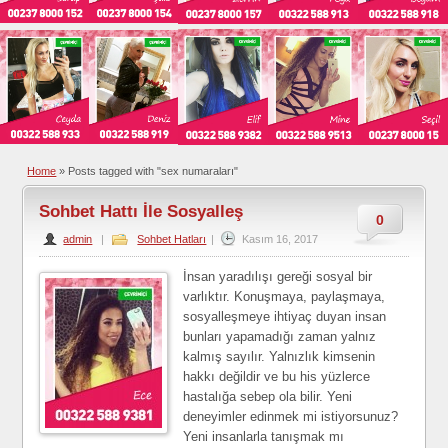
Home
»
Posts tagged with "sex numaraları"
Sohbet Hattı İle Sosyalleş
0
admin
|
Sohbet Hatları
|
Kasım 16, 2017
İnsan yaradılışı gereği sosyal bir
varlıktır. Konuşmaya, paylaşmaya,
sosyalleşmeye ihtiyaç duyan insan
bunları yapamadığı zaman yalnız
kalmış sayılır. Yalnızlık kimsenin
hakkı değildir ve bu his yüzlerce
hastalığa sebep ola bilir. Yeni
deneyimler edinmek mi istiyorsunuz?
Yeni insanlarla tanışmak mı