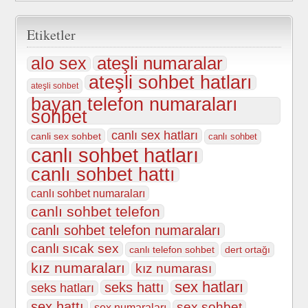
Etiketler
ateşli numaralar
alo sex
ateşli sohbet hatları
ateşli sohbet
bayan telefon numaraları
sohbet
canlı sex hatları
canli sex sohbet
canlı sohbet
canlı sohbet hatları
canlı sohbet hattı
canlı sohbet numaraları
canlı sohbet telefon
canlı sohbet telefon numaraları
canlı sıcak sex
canlı telefon sohbet
dert ortağı
kız numaraları
kız numarası
sex hatları
seks hattı
seks hatları
sex hattı
sex sohbet
sex numaraları