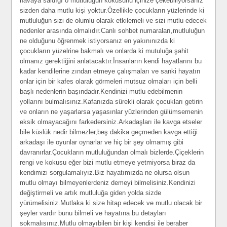
havaya saldığı o mutluluğun kokusunu içinize çekebiliyorsanız
sizden daha mutlu kişi yoktur.Özellikle çocukların yüzlerinde ki
mutluluğun sizi de olumlu olarak etkilemeli ve sizi mutlu edecek
nedenler arasında olmalıdır.Canlı sohbet numaraları,mutluluğun
ne olduğunu öğrenmek istiyorsanız en yakınınızda ki
çocukların yüzelrine bakmalı ve onlarda ki mutuluğa şahit
olmanız gerektiğini anlatacaktır.İnsanların kendi hayatlarını bu
kadar kendilerine zından etmeye çalışmaları ve sanki hayatın
onlar için bir kafes olarak görmeleri mutsuz olmaları için belli
başlı nedenlerin başındadır.Kendinizi mutlu edebilmenin
yollarını bulmalısınız.Kafanızda sürekli olarak çocukları getirin
ve onların ne yaşarlarsa yaşasınlar yüzlerinden gülümsemenin
eksik olmayacağını farkedersiniz.Arkadaşları ile kavga etseler
bile küslük nedir bilmezler,beş dakika geçmeden kavga ettiği
arkadaşı ile oyunlar oynarlar ve hiç bir şey olmamış gibi
davranırlar.Çocukların mutluluğundan olmalı bizlerde.Çiçeklerin
rengi ve kokusu eğer bizi mutlu etmeye yetmiyorsa biraz da
kendimizi sorgulamalıyız.Biz hayatımızda ne olursa olsun
mutlu olmayı bilmeyenlerdeniz demeyi bilmelisiniz.Kendinizi
değiştirmeli ve artık mutluluğa giden yolda sizde
yürümelisiniz.Mutlaka ki size hitap edecek ve mutlu olacak bir
şeyler vardır bunu bilmeli ve hayatına bu detayları
sokmalısınız.Mutlu olmayıbilen bir kişi kendisi ile beraber