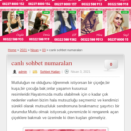
Home
»
2021
»
Nisan
»
03
»
canlı sohbet numaraları
canlı sohbet numaraları
0
admin
|
Sohbet Hatları
|
Nisan 3, 2021
Mutluluğun ne olduğunu öğrenmek istiyorsan bir çiçeğe,bir
kuşa,bir çocuğa bak;onlar yaşamın kusursuz
resimleridir.Hayatımızda mutlu olabilmek için o kadar çok
nedenler varken bizim hala mutsuzluğu seçmemiz ve kendimizi
sürekli olarak mutsuzluluk sendromuna bırakmamız şaşırtıcı bir
durumdur.Mutlu olmak istiyorsak,çevremizde ki rengarenk açan
çiçeklere bakmalı ve üzerinde ki öten kuşları görmeliyiz.