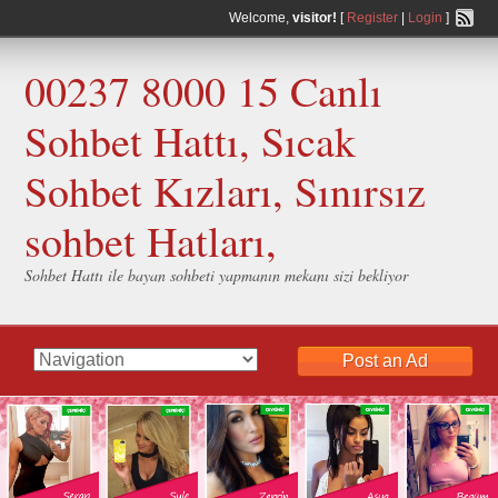
Welcome,
visitor!
[
Register
|
Login
]
00237 8000 15 Canlı
Sohbet Hattı, Sıcak
Sohbet Kızları, Sınırsız
sohbet Hatları,
Sohbet Hattı ile bayan sohbeti yapmanın mekanı sizi bekliyor
Post an Ad