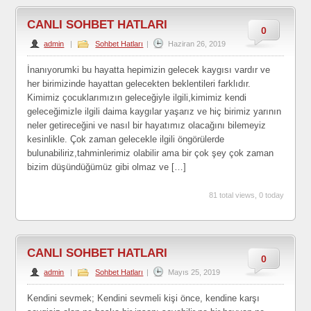
CANLI SOHBET HATLARI
0
admin
|
Sohbet Hatları
|
Haziran 26, 2019
İnanıyorumki bu hayatta hepimizin gelecek kaygısı vardır ve
her birimizinde hayattan gelecekten beklentileri farklıdır.
Kimimiz çocuklarımızın geleceğiyle ilgili,kimimiz kendi
geleceğimizle ilgili daima kaygılar yaşarız ve hiç birimiz yarının
neler getireceğini ve nasıl bir hayatımız olacağını bilemeyiz
kesinlikle. Çok zaman gelecekle ilgili öngörülerde
bulunabiliriz,tahminlerimiz olabilir ama bir çok şey çok zaman
bizim düşündüğümüz gibi olmaz ve […]
81 total views, 0 today
CANLI SOHBET HATLARI
0
admin
|
Sohbet Hatları
|
Mayıs 25, 2019
Kendini sevmek; Kendini sevmeli kişi önce, kendine karşı