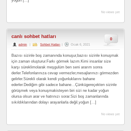
yoğun […]
No views yet
canlı sohbet hatları
0
admin
|
Sohbet Hatları
|
Ocak 6, 2021
Bazısı sizinle boş zamanında konuşur,bazısı sizinle konuşmak
için zaman oluşturur.Farkı görmek lazım.Kimi insanlar size
karşı süreklimolarak meşgulüm ben seni ararım sonra
derler.Telefonlarınıza cevap vermezler,mesajlarınızı görmezden
gelirler.Sürekli olarak kendi yoğunluklarını bahane
ederler.Dediğim gibi sadece bahane…Çünkügereçekten sizinle
görüşmek veya konuşmakisteyen biri sizi ne kadar yoğun
olursa olsun arar ve hatrınızı sorar.Sizi boş zamanlarında
sıkıldıklarından dolayı arayanlarla değil,yoğun […]
No views yet