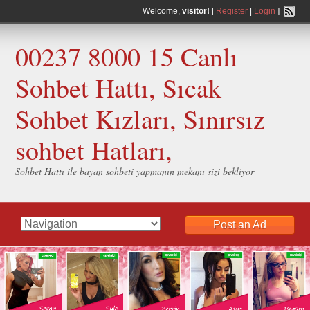
Welcome,
visitor!
[
Register
|
Login
]
00237 8000 15 Canlı
Sohbet Hattı, Sıcak
Sohbet Kızları, Sınırsız
sohbet Hatları,
Sohbet Hattı ile bayan sohbeti yapmanın mekanı sizi bekliyor
Post an Ad