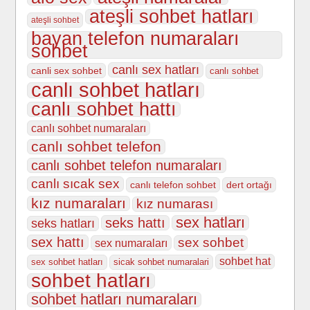
ateşli sohbet hatları
ateşli sohbet
bayan telefon numaraları
sohbet
canlı sex hatları
canli sex sohbet
canlı sohbet
canlı sohbet hatları
canlı sohbet hattı
canlı sohbet numaraları
canlı sohbet telefon
canlı sohbet telefon numaraları
canlı sıcak sex
canlı telefon sohbet
dert ortağı
kız numaraları
kız numarası
sex hatları
seks hattı
seks hatları
sex hattı
sex sohbet
sex numaraları
sohbet hat
sex sohbet hatları
sicak sohbet numaralari
sohbet hatları
sohbet hatları numaraları