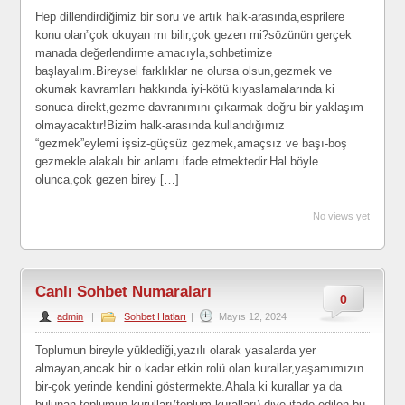
Hep dillendirdiğimiz bir soru ve artık halk-arasında,esprilere
konu olan”çok okuyan mı bilir,çok gezen mi?sözünün gerçek
manada değerlendirme amacıyla,sohbetimize
başlayalım.Bireysel farklıklar ne olursa olsun,gezmek ve
okumak kavramları hakkında iyi-kötü kıyaslamalarında ki
sonuca direkt,gezme davranımını çıkarmak doğru bir yaklaşım
olmayacaktır!Bizim halk-arasında kullandığımız
“gezmek”eylemi işsiz-güçsüz gezmek,amaçsız ve başı-boş
gezmekle alakalı bir anlamı ifade etmektedir.Hal böyle
olunca,çok gezen birey […]
No views yet
Canlı Sohbet Numaraları
0
admin
|
Sohbet Hatları
|
Mayıs 12, 2024
Toplumun bireyle yüklediği,yazılı olarak yasalarda yer
almayan,ancak bir o kadar etkin rolü olan kurallar,yaşamımızın
bir-çok yerinde kendini göstermekte.Ahala ki kurallar ya da
bulunan toplumun kurulları(toplum kuralları),diye ifade edilen bu