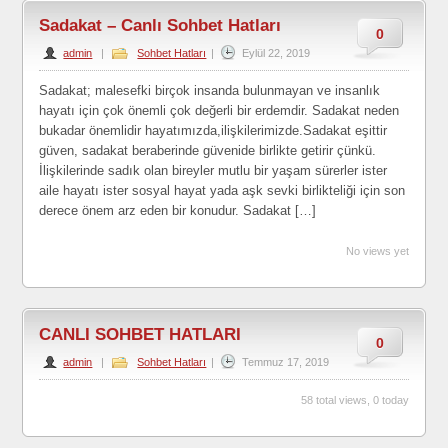
Sadakat – Canlı Sohbet Hatları
0
admin
|
Sohbet Hatları
|
Eylül 22, 2019
Sadakat; malesefki birçok insanda bulunmayan ve insanlık
hayatı için çok önemli çok değerli bir erdemdir. Sadakat neden
bukadar önemlidir hayatımızda,ilişkilerimizde.Sadakat eşittir
güven, sadakat beraberinde güvenide birlikte getirir çünkü.
İlişkilerinde sadık olan bireyler mutlu bir yaşam sürerler ister
aile hayatı ister sosyal hayat yada aşk sevki birlikteliği için son
derece önem arz eden bir konudur. Sadakat […]
No views yet
CANLI SOHBET HATLARI
0
admin
|
Sohbet Hatları
|
Temmuz 17, 2019
58 total views, 0 today