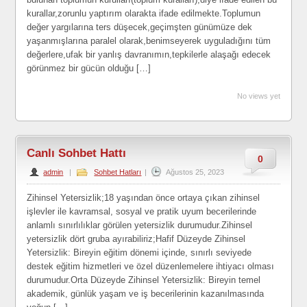
kurallar,zorunlu yaptırım olarakta ifade edilmekte.Toplumun
değer yargılarına ters düşecek,geçimşten günümüze dek
yaşanmışlarına paralel olarak,benimseyerek uyguladığını tüm
değerlere,ufak bir yanlış davranımın,tepkilerle alaşağı edecek
görünmez bir gücün olduğu […]
No views yet
Canlı Sohbet Hattı
0
admin
|
Sohbet Hatları
|
Ağustos 25, 2023
Zihinsel Yetersizlik;18 yaşından önce ortaya çıkan zihinsel
işlevler ile kavramsal, sosyal ve pratik uyum becerilerinde
anlamlı sınırlılıklar görülen yetersizlik durumudur.Zihinsel
yetersizlik dört gruba ayırabiliriz;Hafif Düzeyde Zihinsel
Yetersizlik: Bireyin eğitim dönemi içinde, sınırlı seviyede
destek eğitim hizmetleri ve özel düzenlemelere ihtiyacı olması
durumudur.Orta Düzeyde Zihinsel Yetersizlik: Bireyin temel
akademik, günlük yaşam ve iş becerilerinin kazanılmasında