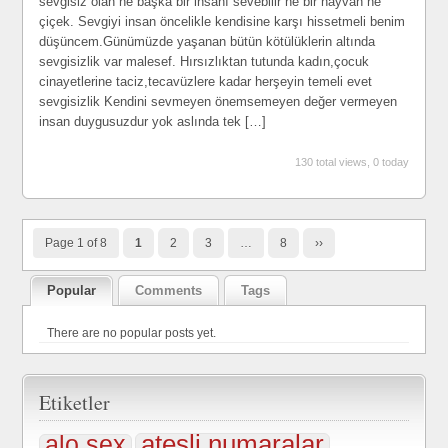
sevgisiz olan ne başka bir insanı sevebilir ne bir hayvan ne
çiçek. Sevgiyi insan öncelikle kendisine karşı hissetmeli benim
düşüncem.Günümüzde yaşanan bütün kötülüklerin altında
sevgisizlik var malesef. Hırsızlıktan tutunda kadın,çocuk
cinayetlerine taciz,tecavüzlere kadar herşeyin temeli evet
sevgisizlik Kendini sevmeyen önemsemeyen değer vermeyen
insan duygusuzdur yok aslında tek […]
130 total views, 0 today
Page 1 of 8
1
2
3
…
8
››
Popular
Comments
Tags
There are no popular posts yet.
Etiketler
ateşli numaralar
alo sex