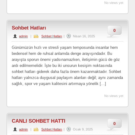
No views yet
Sohbet Hatları
0
admin
|
Sohbet Hatları
|
Nisan 16, 2025
Günümüzün hızlı ve stresli yaşam temposunda insanlar hem
bedensel hem de ruhsal anlamda denge arayışındadır. Bu
arayışta sporun önemi yadsınamazken, iletişimin gücü de göz
ardı edilmemelidir. İşte bu iki unsurun kesişim noktasında
sohbet hatları giderek daha fazla önem kazanmaktadır. Sohbet
hatları yalnızca duygusal paylaşım alanları değil; aynı zamanda
sağlık, spor ve yaşam kalitesini artırmaya yönelik […]
No views yet
CANLI SOHBET HATTI
0
admin
|
Sohbet Hatları
|
Ocak 9, 2025