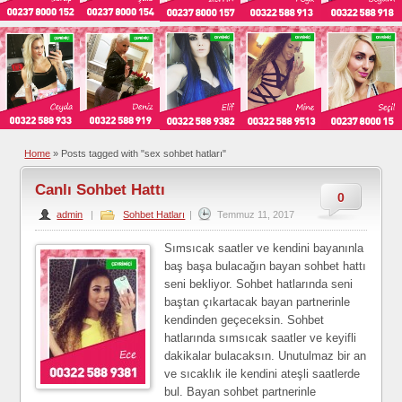
Home
»
Posts tagged with "sex sohbet hatları"
Canlı Sohbet Hattı
0
admin
|
Sohbet Hatları
|
Temmuz 11, 2017
Sımsıcak saatler ve kendini bayanınla
baş başa bulacağın bayan sohbet hattı
seni bekliyor. Sohbet hatlarında seni
baştan çıkartacak bayan partnerinle
kendinden geçeceksin. Sohbet
hatlarında sımsıcak saatler ve keyifli
dakikalar bulacaksın. Unutulmaz bir an
ve sıcaklık ile kendini ateşli saatlerde
bul. Bayan sohbet partnerinle