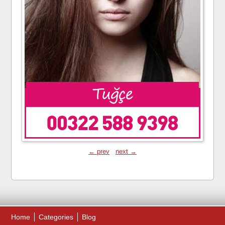
← prev
next →
Home
Categories
Blog