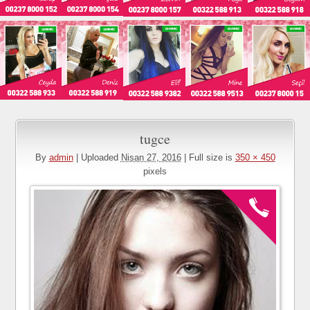
tugce
By
admin
|
Uploaded
Nisan 27, 2016
|
Full size is
350 × 450
pixels