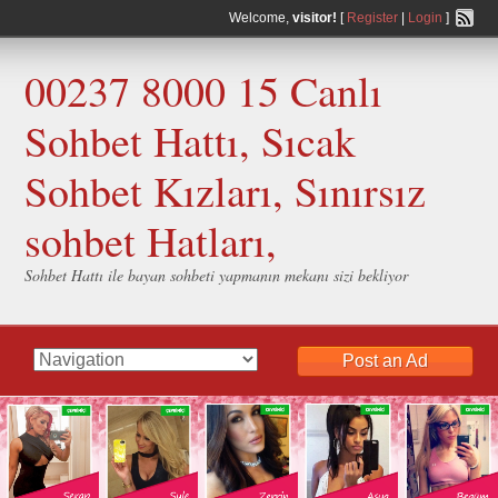
Welcome,
visitor!
[
Register
|
Login
]
00237 8000 15 Canlı
Sohbet Hattı, Sıcak
Sohbet Kızları, Sınırsız
sohbet Hatları,
Sohbet Hattı ile bayan sohbeti yapmanın mekanı sizi bekliyor
Post an Ad