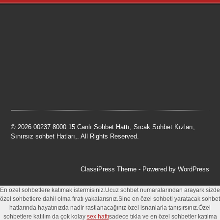
© 2026 00237 8000 15 Canlı Sohbet Hattı, Sıcak Sohbet Kızları,
Sınırsız sohbet Hatları,. All Rights Reserved.
ClassiPress Theme
- Powered by
WordPress
En özel sohbetlere katımak istermisiniz.Ucuz sohbet numaralarından arayark sizde
özel sohbetlere dahil olma fıratı yakalarısnız.Sine en özel sohbeti yaratacak sohbet
hatlarında hayatınızda nadir rastlanacağınız özel isnanlarla tanışırsınız.Özel
sohbetlere katılım da çok kolay
sex hattı
sadece tıkla ve en özel sohbetler katılma