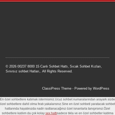
© 2026 00237 8000 15 Canlı Sohbet Hattı, Sıcak Sohbet Kızları,
Sınırsız sohbet Hatları,. All Rights Reserved.
ClassiPress Theme
- Powered by
WordPress
En özel sohbetlere katımak istermisiniz.Ucuz sohbet numaralarından arayark sizde
özel sohbetlere dahil olma fıratı yakalarısnız.Sine en özel sohbeti yaratacak sohbet
hatlarında hayatınızda nadir rastlanacağınız özel isnanlarla tanışırsınız.Özel
sohbetlere katılım da çok kolay
sex hattı
sadece tıkla ve en özel sohbetler katılma