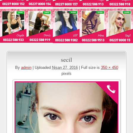
secil
By
admin
|
Uploaded
Nisan 27, 2016
|
Full size is
350 × 450
pixels