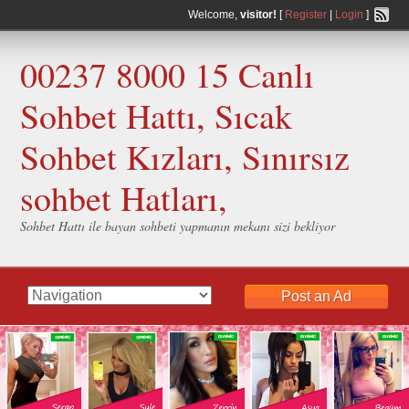
Welcome,
visitor!
[
Register
|
Login
]
00237 8000 15 Canlı
Sohbet Hattı, Sıcak
Sohbet Kızları, Sınırsız
sohbet Hatları,
Sohbet Hattı ile bayan sohbeti yapmanın mekanı sizi bekliyor
Post an Ad