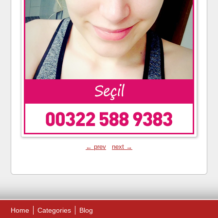
← prev
next →
Home
Categories
Blog