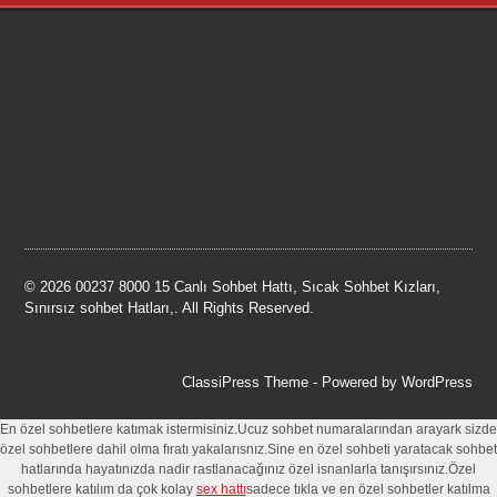
© 2026 00237 8000 15 Canlı Sohbet Hattı, Sıcak Sohbet Kızları,
Sınırsız sohbet Hatları,. All Rights Reserved.
ClassiPress Theme
- Powered by
WordPress
En özel sohbetlere katımak istermisiniz.Ucuz sohbet numaralarından arayark sizde
özel sohbetlere dahil olma fıratı yakalarısnız.Sine en özel sohbeti yaratacak sohbet
hatlarında hayatınızda nadir rastlanacağınız özel isnanlarla tanışırsınız.Özel
sohbetlere katılım da çok kolay
sex hattı
sadece tıkla ve en özel sohbetler katılma