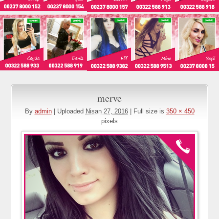
merve
By
admin
|
Uploaded
Nisan 27, 2016
|
Full size is
350 × 450
pixels