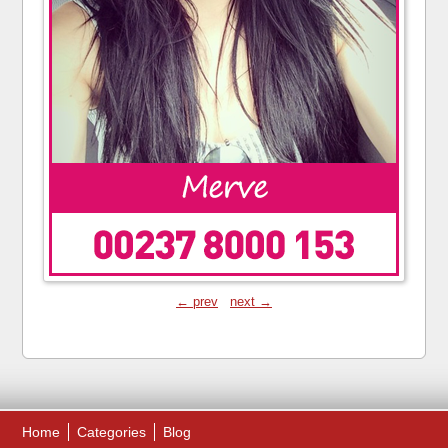
← prev
next →
Home
Categories
Blog