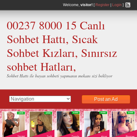
Welcome,
visitor!
[
Register
|
Login
]
00237 8000 15 Canlı
Sohbet Hattı, Sıcak
Sohbet Kızları, Sınırsız
sohbet Hatları,
Sohbet Hattı ile bayan sohbeti yapmanın mekanı sizi bekliyor
Post an Ad