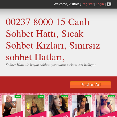
Welcome,
visitor!
[
Register
|
Login
]
00237 8000 15 Canlı
Sohbet Hattı, Sıcak
Sohbet Kızları, Sınırsız
sohbet Hatları,
Sohbet Hattı ile bayan sohbeti yapmanın mekanı sizi bekliyor
Post an Ad