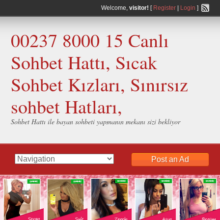
Welcome,
visitor!
[
Register
|
Login
]
00237 8000 15 Canlı
Sohbet Hattı, Sıcak
Sohbet Kızları, Sınırsız
sohbet Hatları,
Sohbet Hattı ile bayan sohbeti yapmanın mekanı sizi bekliyor
Post an Ad