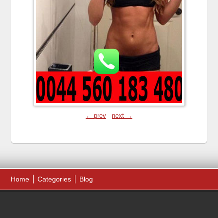
← prev
next →
Home
Categories
Blog