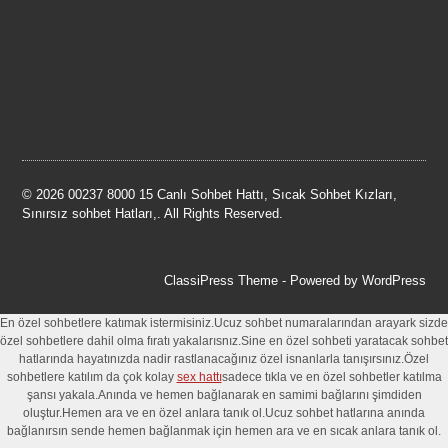
© 2026 00237 8000 15 Canlı Sohbet Hattı, Sıcak Sohbet Kızları,
Sınırsız sohbet Hatları,. All Rights Reserved.
ClassiPress Theme
- Powered by
WordPress
En özel sohbetlere katımak istermisiniz.Ucuz sohbet numaralarından arayark sizde
özel sohbetlere dahil olma fıratı yakalarısnız.Sine en özel sohbeti yaratacak sohbet
hatlarında hayatınızda nadir rastlanacağınız özel isnanlarla tanışırsınız.Özel
sohbetlere katılım da çok kolay
sex hattı
sadece tıkla ve en özel sohbetler katılma
şansı yakala.Anında ve hemen bağlanarak en samimi bağlarını şimdiden
oluştur.Hemen ara ve en özel anlara tanık ol.Ucuz sohbet hatlarına anında
bağlanırsın sende hemen bağlanmak için hemen ara ve en sıcak anlara tanık ol.