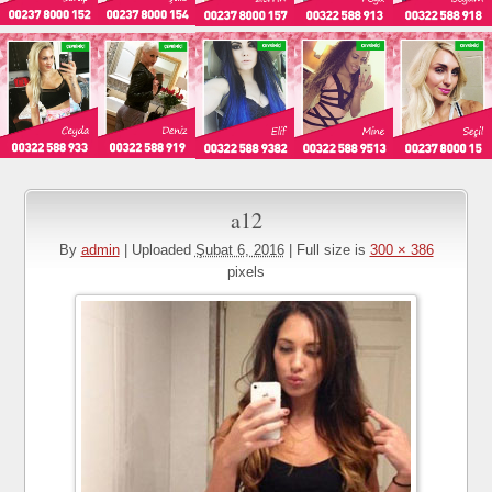
a12
By
admin
|
Uploaded
Şubat 6, 2016
|
Full size is
300 × 386
pixels