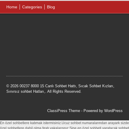
Home
Categories
Blog
© 2026 00237 8000 15 Canlı Sohbet Hattı, Sıcak Sohbet Kızları,
Sınırsız sohbet Hatları,. All Rights Reserved.
ClassiPress Theme
- Powered by
WordPress
En özel sohbetlere katımak istermisiniz.Ucuz sohbet numaralarından arayark sizde
özel sohbetlere dahil olma fıratı yakalarısnız.Sine en özel sohbeti yaratacak sohbet