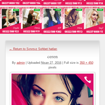
← Return to Sınırsız Sohbet hatları
ceren
By
admin
|
Uploaded
Nisan 27, 2016
|
Full size is
350 × 450
pixels