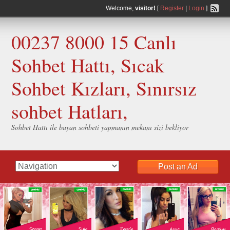
Welcome,
visitor!
[
Register
|
Login
]
00237 8000 15 Canlı
Sohbet Hattı, Sıcak
Sohbet Kızları, Sınırsız
sohbet Hatları,
Sohbet Hattı ile bayan sohbeti yapmanın mekanı sizi bekliyor
Post an Ad