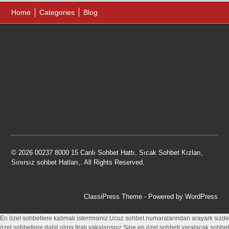
Home
Categories
Blog
© 2026 00237 8000 15 Canlı Sohbet Hattı, Sıcak Sohbet Kızları,
Sınırsız sohbet Hatları,. All Rights Reserved.
ClassiPress Theme
- Powered by
WordPress
En özel sohbetlere katımak istermisiniz.Ucuz sohbet numaralarından arayark sizde
özel sohbetlere dahil olma fıratı yakalarısnız.Sine en özel sohbeti yaratacak sohbet