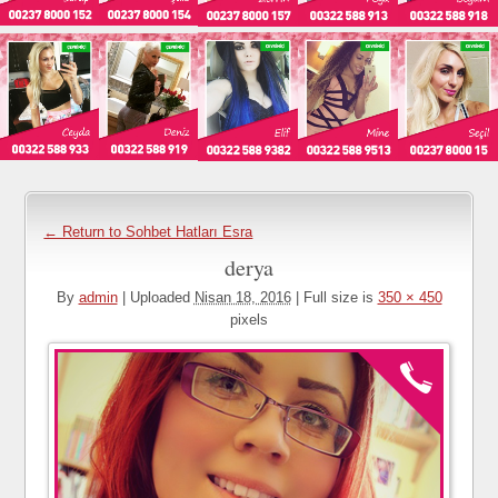
← Return to Sohbet Hatları Esra
derya
By
admin
|
Uploaded
Nisan 18, 2016
|
Full size is
350 × 450
pixels