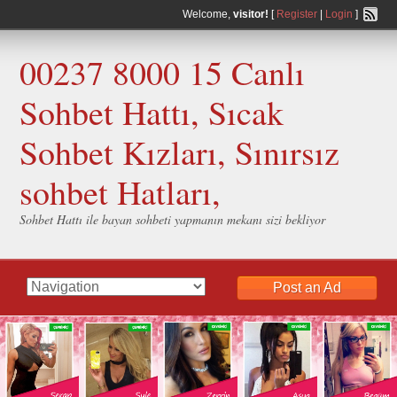
Welcome,
visitor!
[
Register
|
Login
]
00237 8000 15 Canlı
Sohbet Hattı, Sıcak
Sohbet Kızları, Sınırsız
sohbet Hatları,
Sohbet Hattı ile bayan sohbeti yapmanın mekanı sizi bekliyor
Post an Ad