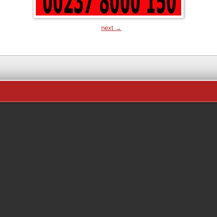
next →