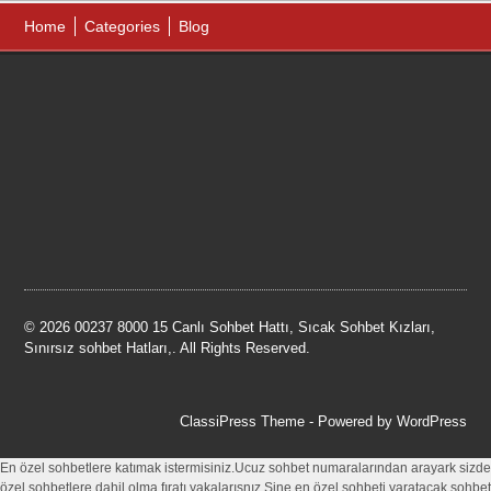
Home
Categories
Blog
© 2026 00237 8000 15 Canlı Sohbet Hattı, Sıcak Sohbet Kızları,
Sınırsız sohbet Hatları,. All Rights Reserved.
ClassiPress Theme
- Powered by
WordPress
En özel sohbetlere katımak istermisiniz.Ucuz sohbet numaralarından arayark sizde
özel sohbetlere dahil olma fıratı yakalarısnız.Sine en özel sohbeti yaratacak sohbet