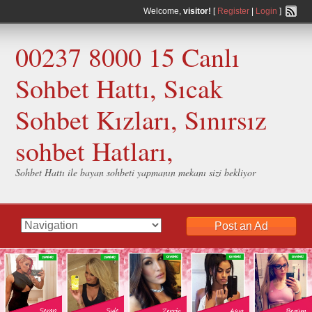
Welcome,
visitor!
[
Register
|
Login
]
00237 8000 15 Canlı
Sohbet Hattı, Sıcak
Sohbet Kızları, Sınırsız
sohbet Hatları,
Sohbet Hattı ile bayan sohbeti yapmanın mekanı sizi bekliyor
Post an Ad