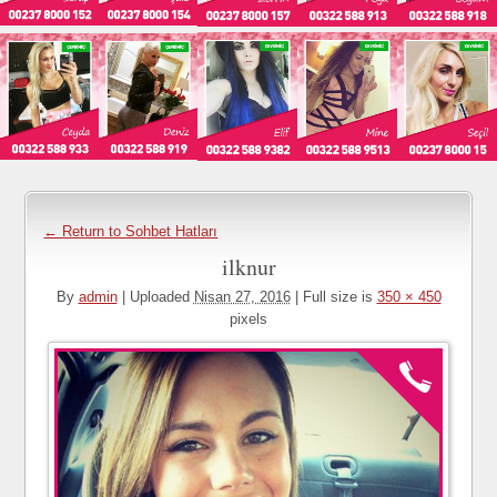
← Return to Sohbet Hatları
ilknur
By
admin
|
Uploaded
Nisan 27, 2016
|
Full size is
350 × 450
pixels